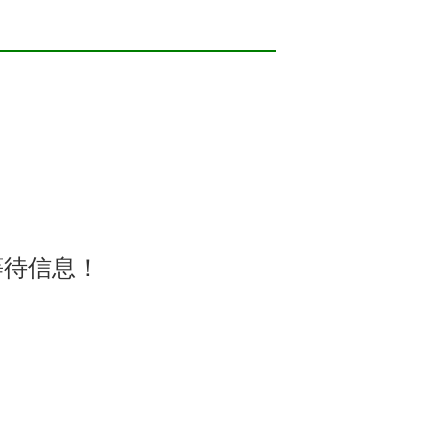
等待信息！