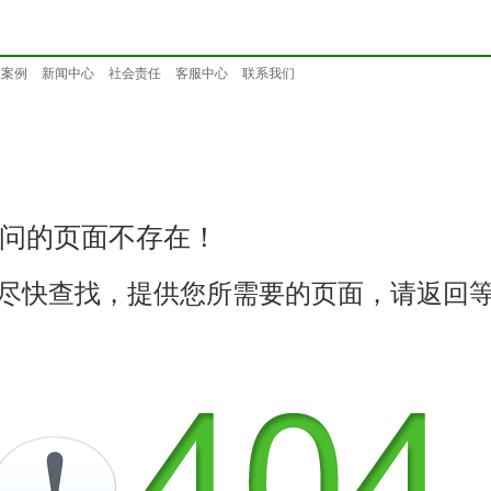
程案例
新闻中心
社会责任
客服中心
联系我们
问的页面不存在！
尽快查找，提供您所需要的页面，请返回