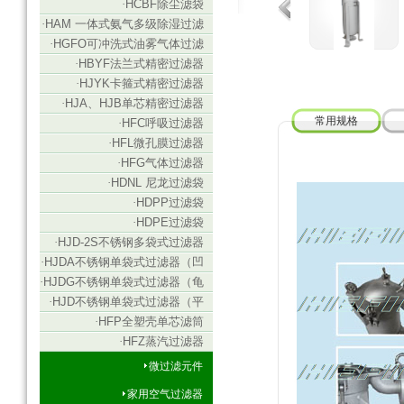
·
HCBF除尘滤袋
·
HAM 一体式氨气多级除湿过滤
器
·
HGFO可冲洗式油雾气体过滤
器
·
HBYF法兰式精密过滤器
·
HJYK卡箍式精密过滤器
·
HJA、HJB单芯精密过滤器
常用规格
·
HFC呼吸过滤器
·
HFL微孔膜过滤器
·
HFG气体过滤器
·
HDNL 尼龙过滤袋
·
HDPP过滤袋
·
HDPE过滤袋
·
HJD-2S不锈钢多袋式过滤器
·
HJDA不锈钢单袋式过滤器（凹
盖式）
·
HJDG不锈钢单袋式过滤器（龟
背式）
·
HJD不锈钢单袋式过滤器（平
板式）
·
HFP全塑壳单芯滤筒
·
HFZ蒸汽过滤器
微过滤元件
家用空气过滤器