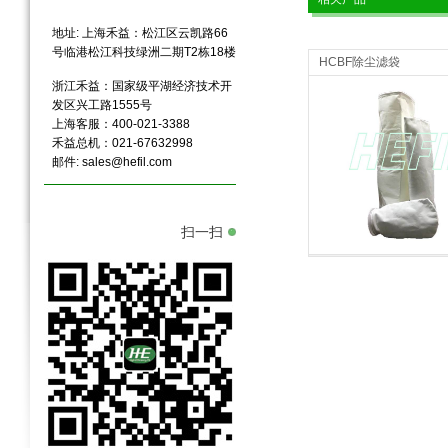
地址: 上海禾益：松江区云凯路66
号临港松江科技绿洲二期T2栋18楼
HCBF除尘滤袋
浙江禾益：国家级平湖经济技术开
发区兴工路1555号
上海客服：400-021-3388
禾益总机：021-67632998
邮件:
sales@hefil.com
管路系统过滤产品
管路系统过滤产
扫一扫