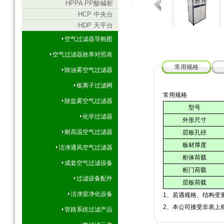
·
HPPA PP酸碱柜
·
HCP 中央台
·
HDP 天平台
空气过滤器导购图
空气过滤器效率对照表
常用规格
除油雾空气过滤器
银离子过滤网
常用规格
除盐雾空气过滤器
型号
化学过滤器
外形尺寸
耐高温空气过滤器
层板孔径
板材厚度
洁净通风空气过滤器
柜体荷载
成套空气过滤设备
柜门荷载
过滤设备配件
层板荷载
洁净室净化设备
1、若遇规格、结构变
2、本公司接受非表上
管路系统过滤产品