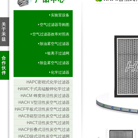
实验室设备
关
空气过滤器导购图
于
禾
空气过滤器效率对照表
益
除油雾空气过滤器
银离子过滤网
合
作
除盐雾空气过滤器
伙
伴
化学过滤器
·
HAPC密褶式化学过滤器
·
HAMC干式高锰酸钾化学过滤
器
·
HACM 蜂窝块活性炭过滤器
·
HACH V型活性炭空气过滤器
·
HACF平板式活性炭空气过滤器
·
HACB箱型活性炭空气过滤器
·
HACT活性炭空气过滤筒
·
HACP折叠式活性炭空气过滤
网
·
HACD袋式活性炭空气过滤网