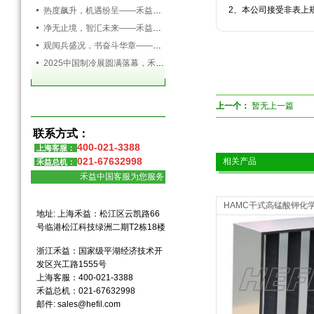
2、本公司接受非表上
热度飙升，机遇纷呈——禾益环境持续发力，精彩依旧
净无止境，智汇未来——禾益环境亮相第138届广交会
观阅兵盛况，书奋斗华章——禾益环境组织全体员工观看九三阅兵盛典
2025中国制冷展圆满落幕，禾益环境满载而归！
上一个：
暂无上一篇
联系方式：
400-021-3388
上海客服：
021-67632998
相关产品
禾益总机：
禾益中国客服为您服务
HAMC干式高锰酸钾化
地址: 上海禾益：松江区云凯路66
号临港松江科技绿洲二期T2栋18楼
浙江禾益：国家级平湖经济技术开
发区兴工路1555号
上海客服：400-021-3388
禾益总机：021-67632998
邮件:
sales@hefil.com